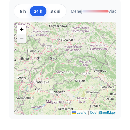
6 h
24 h
3 dni
Menej
Viac
+
−
Leaflet
|
OpenStreetMap