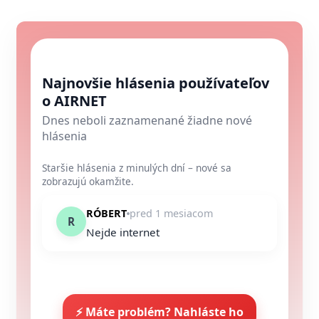
Najnovšie hlásenia používateľov
o AIRNET
Dnes neboli zaznamenané žiadne nové
hlásenia
Staršie hlásenia z minulých dní – nové sa
zobrazujú okamžite.
RÓBERT
pred 1 mesiacom
R
Nejde internet
⚡ Máte problém? Nahláste ho