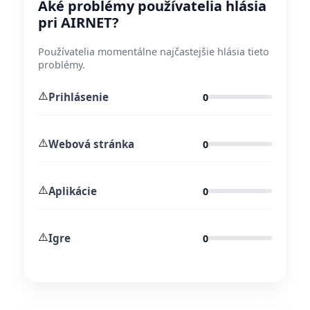
Aké problémy používatelia hlásia
pri AIRNET?
Používatelia momentálne najčastejšie hlásia tieto
problémy.
⚠️
Prihlásenie
0
⚠️
Webová stránka
0
⚠️
Aplikácie
0
⚠️
Igre
0