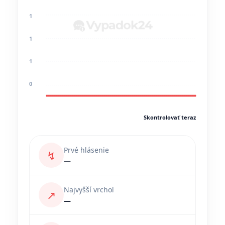
1
1
1
0
Skontrolovať teraz
Prvé hlásenie
↯
—
Najvyšší vrchol
↗
—