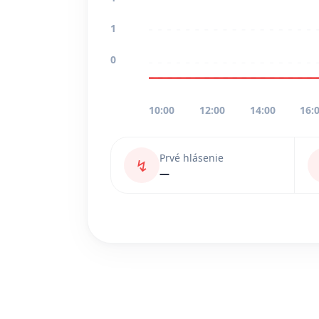
1
0
10:00
12:00
14:00
16:
Prvé hlásenie
↯
—