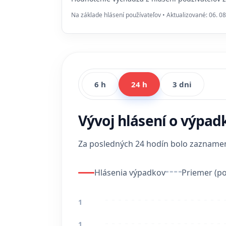
Na základe hlásení používateľov • Aktualizované: 06. 08
6 h
24 h
3 dni
Vývoj hlásení o výpad
Za posledných 24 hodín bolo zaznam
Hlásenia výpadkov
Priemer (po
1
1