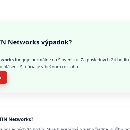
IN Networks výpadok?
tworks
funguje normálne na Slovensku. Za posledných 24 hodín
hlásení. Situácia je v bežnom rozsahu.
k
ETIN Networks?
a posledných 24 hodín. Ak je hlásení málo alebo žiadne, službu p