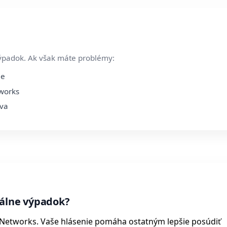
ýpadok. Ak však máte problémy:
ie
tworks
áva
álne výpadok?
 Networks. Vaše hlásenie pomáha ostatným lepšie posúdiť