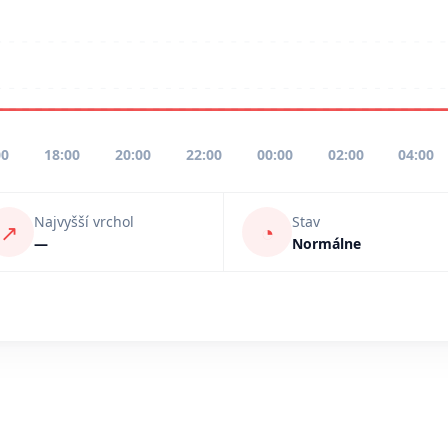
00
18:00
20:00
22:00
00:00
02:00
04:00
Najvyšší vrchol
Stav
↗
◔
—
Normálne