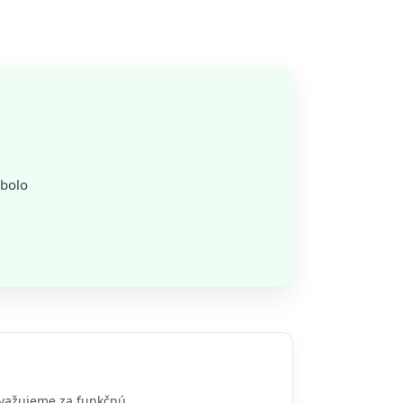
 bolo
ovažujeme za funkčnú.