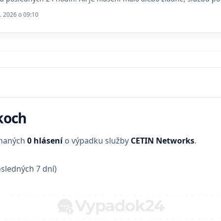
. 2026 o 09:10
koch
enaných
0 hlásení
o výpadku služby
CETIN Networks
.
sledných 7 dní)