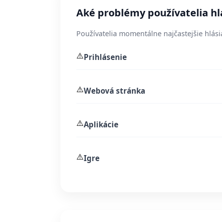
Aké problémy používatelia hl
Používatelia momentálne najčastejšie hlási
⚠️
Prihlásenie
⚠️
Webová stránka
⚠️
Aplikácie
⚠️
Igre