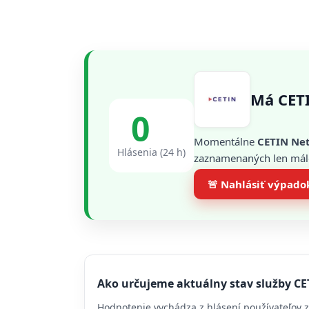
Má CET
0
Momentálne
CETIN Ne
Hlásenia (24 h)
zaznamenaných len málo 
🚨 Nahlásiť výpado
Ako určujeme aktuálny stav služby C
Hodnotenie vychádza z hlásení používateľov z