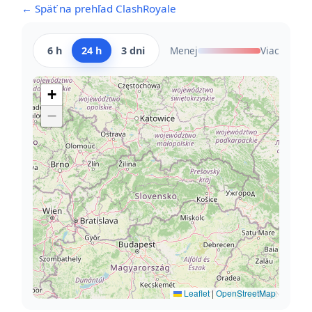
← Späť na prehľad ClashRoyale
6 h
24 h
3 dni
Menej
Viac
+
−
Leaflet
|
OpenStreetMap