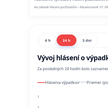
Na základe hlásení používateľov • Aktualizované: 07. 08
6 h
24 h
3 dni
Vývoj hlásení o výpad
Za posledných 24 hodín bolo zaznam
Hlásenia výpadkov
Priemer (po
1
1