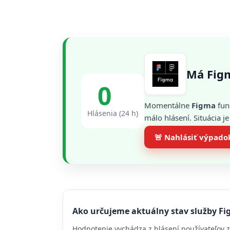
Má Fig
0
Momentálne
Figma
fun
Hlásenia (24 h)
málo hlásení. Situácia 
🚨 Nahlásiť výpado
Ako určujeme aktuálny stav služby F
Hodnotenie vychádza z hlásení používateľov z