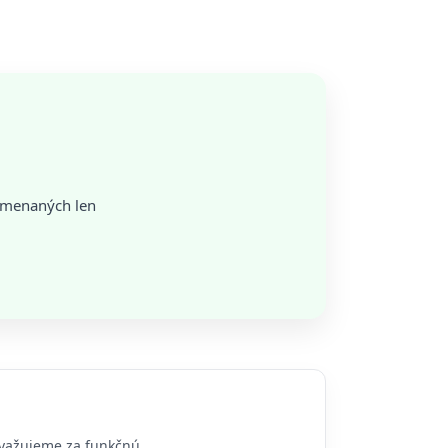
amenaných len
ovažujeme za funkčnú.