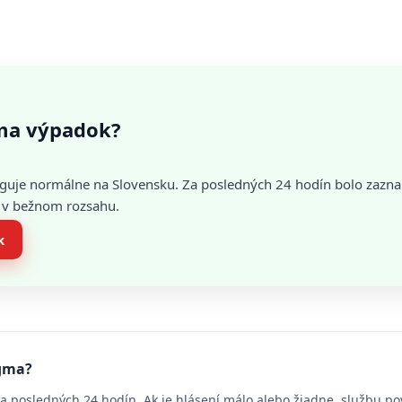
ma výpadok?
guje normálne na Slovensku. Za posledných 24 hodín bolo zazn
je v bežnom rozsahu.
k
igma?
a posledných 24 hodín. Ak je hlásení málo alebo žiadne, službu p