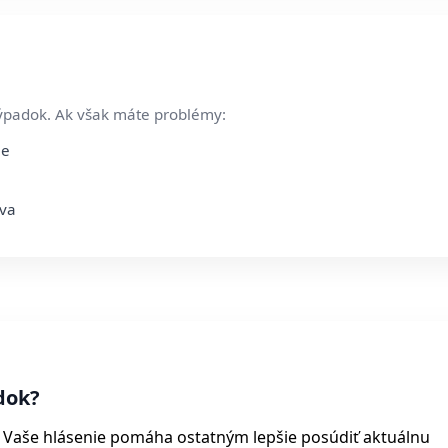
ýpadok. Ak však máte problémy:
ie
áva
dok?
. Vaše hlásenie pomáha ostatným lepšie posúdiť aktuálnu