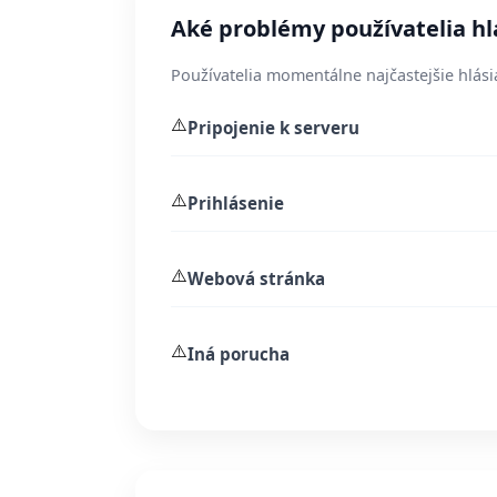
Aké problémy používatelia hl
Používatelia momentálne najčastejšie hlási
⚠️
Pripojenie k serveru
⚠️
Prihlásenie
⚠️
Webová stránka
⚠️
Iná porucha