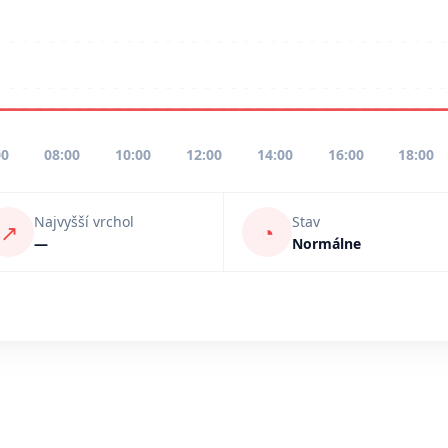
00
08:00
10:00
12:00
14:00
16:00
18:00
Najvyšší vrchol
Stav
↗
◔
—
Normálne