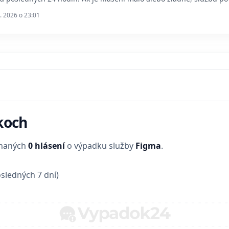
. 2026 o 23:01
koch
enaných
0 hlásení
o výpadku služby
Figma
.
sledných 7 dní)