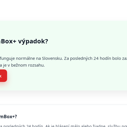
mBox+ výpadok?
funguje normálne na Slovensku. Za posledných 24 hodín bolo 
ia je v bežnom rozsahu.
k
ilmBox+?
a posledných 24 hodín. Ak je hlásení málo alebo žiadne, službu p