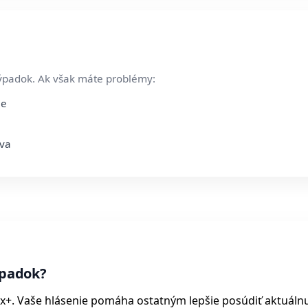
ýpadok. Ak však máte problémy:
ie
áva
padok?
ox+. Vaše hlásenie pomáha ostatným lepšie posúdiť aktuáln