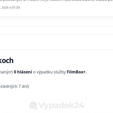
. 2026 o 01:39
koch
enaných
0 hlásení
o výpadku služby
FilmBox+
.
sledných 7 dní)