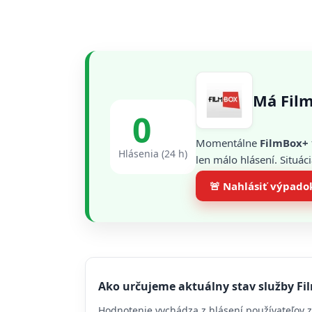
Má Fil
0
Momentálne
FilmBox+
Hlásenia (24 h)
len málo hlásení. Situác
🚨 Nahlásiť výpado
Ako určujeme aktuálny stav služby F
Hodnotenie vychádza z hlásení používateľov z