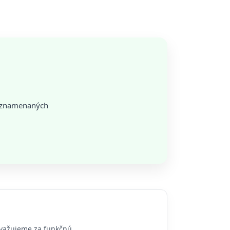
zaznamenaných
ovažujeme za funkčnú.