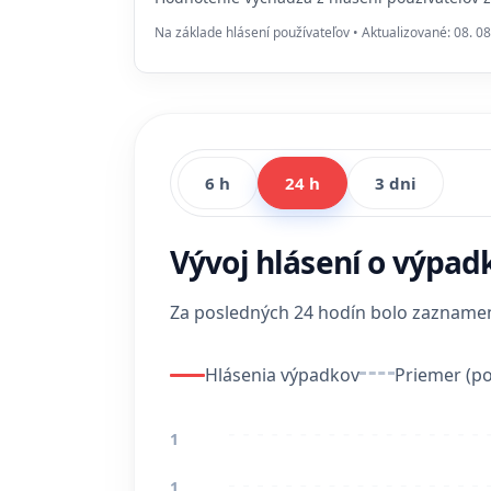
Na základe hlásení používateľov • Aktualizované: 08. 08
6 h
24 h
3 dni
Vývoj hlásení o výpad
Za posledných 24 hodín bolo zaznam
Hlásenia výpadkov
Priemer (po
1
1