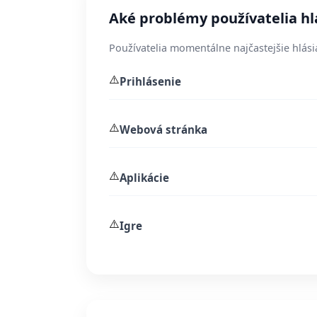
Aké problémy používatelia hl
Používatelia momentálne najčastejšie hlási
⚠️
Prihlásenie
⚠️
Webová stránka
⚠️
Aplikácie
⚠️
Igre