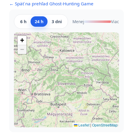
← Späť na prehľad Ghost-Hunting Game
6 h
24 h
3 dni
Menej
Viac
+
−
Leaflet
|
OpenStreetMap