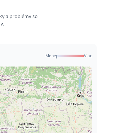
dky a problémy so
v.
Menej
Viac