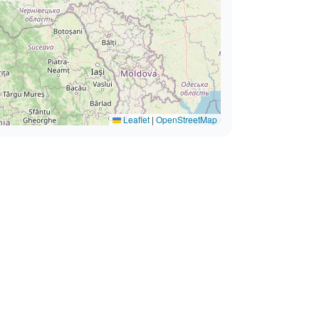
Leaflet
|
OpenStreetMap