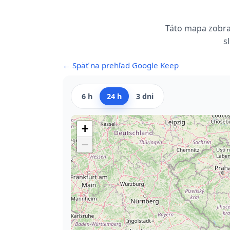
Táto mapa zobraz
s
← Späť na prehľad Google Keep
6 h
24 h
3 dni
+
−