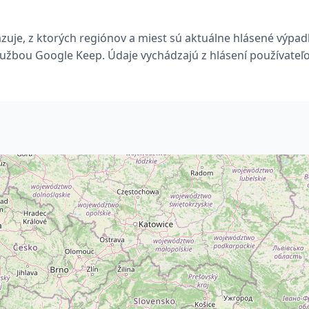
uje, z ktorých regiónov a miest sú aktuálne hlásené výpa
lužbou Google Keep. Údaje vychádzajú z hlásení používateľo