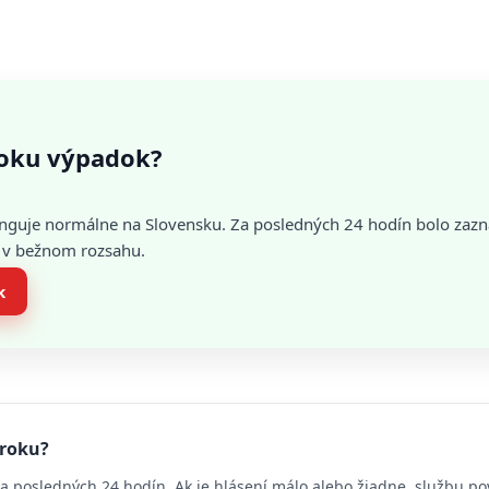
oku výpadok?
nguje normálne na Slovensku. Za posledných 24 hodín bolo zaz
je v bežnom rozsahu.
k
eroku?
a posledných 24 hodín. Ak je hlásení málo alebo žiadne, službu p