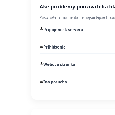
Aké problémy používatelia hl
Používatelia momentálne najčastejšie hlási
⚠️
Pripojenie k serveru
⚠️
Prihlásenie
⚠️
Webová stránka
⚠️
Iná porucha