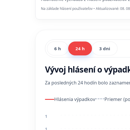
Na základe hlásení používateľov • Aktualizované: 08. 08
6 h
24 h
3 dni
Vývoj hlásení o výpad
Za posledných 24 hodín bolo zaznam
Hlásenia výpadkov
Priemer (po
1
1