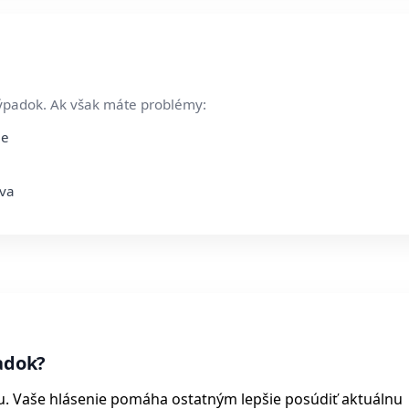
ýpadok. Ak však máte problémy:
ie
áva
adok?
u. Vaše hlásenie pomáha ostatným lepšie posúdiť aktuálnu