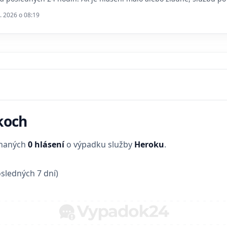
. 2026 o 08:19
koch
enaných
0 hlásení
o výpadku služby
Heroku
.
sledných 7 dní)