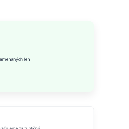
namenaných len
ovažujeme za funkčnú.