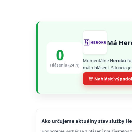
Má Her
0
Momentálne
Heroku
fu
Hlásenia (24 h)
málo hlásení. Situácia 
🚨 Nahlásiť výpado
Ako určujeme aktuálny stav služby H
Hodnotenie vychádza z hlásení používateľov z