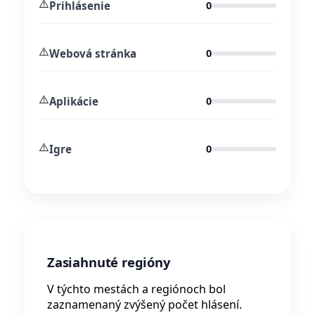
⚠️
Prihlásenie
0
⚠️
Webová stránka
0
⚠️
Aplikácie
0
⚠️
Igre
0
Zasiahnuté regióny
V týchto mestách a regiónoch bol
zaznamenaný zvýšený počet hlásení.