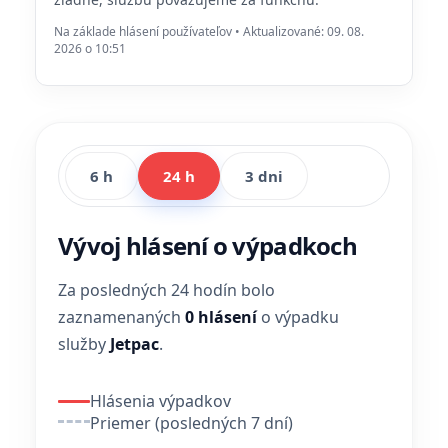
Na základe hlásení používateľov • Aktualizované: 09. 08.
2026 o 10:51
6 h
24 h
3 dni
Vývoj hlásení o výpadkoch
Za posledných 24 hodín bolo
zaznamenaných
0 hlásení
o výpadku
služby
Jetpac
.
Hlásenia výpadkov
Priemer (posledných 7 dní)