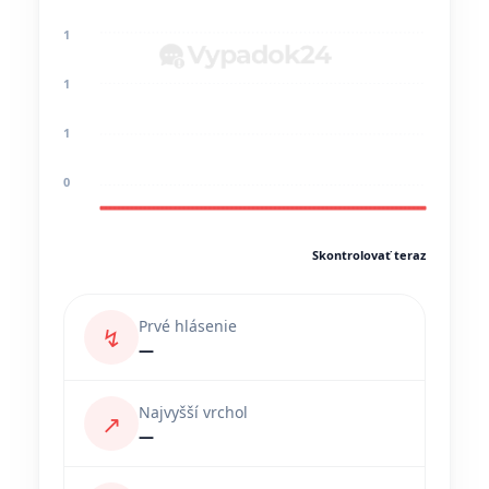
1
1
1
0
Skontrolovať teraz
Prvé hlásenie
↯
—
Najvyšší vrchol
↗
—