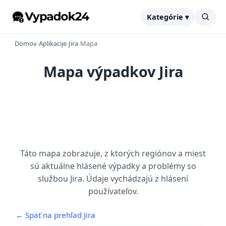
Kategórie ▾
Domov
›
Aplikacije
›
Jira
›
Mapa
Mapa výpadkov Jira
Táto mapa zobrazuje, z ktorých regiónov a miest
sú aktuálne hlásené výpadky a problémy so
službou Jira. Údaje vychádzajú z hlásení
používateľov.
← Späť na prehľad Jira