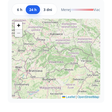
6 h
24 h
3 dni
Menej
Viac
+
−
Leaflet
|
OpenStreetMap