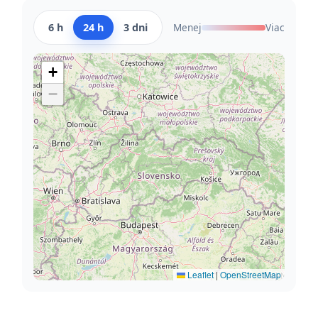
6 h
24 h
3 dni
Menej
Viac
+
−
Leaflet
|
OpenStreetMap