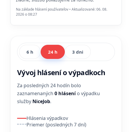
Na základe hlásení používateľov • Aktualizované: 06. 08.
2026 o 08:27
6 h
24 h
3 dni
Vývoj hlásení o výpadkoch
Za posledných 24 hodín bolo
zaznamenaných
0 hlásení
o výpadku
služby
NiceJob
.
Hlásenia výpadkov
Priemer (posledných 7 dní)