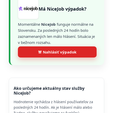
Má NiceJob výpadok?
Momentálne
NiceJob
funguje normálne na
Slovensku. Za posledných 24 hodín bolo
zaznamenaných len málo hlásení. Situácia je
v bežnom rozsahu.
🚨 Nahlásiť výpadok
Ako určujeme aktuálny stav služby
NiceJob?
Hodnotenie vychádza z hlásení používateľov za
posledných 24 hodín. Ak je hlásení málo alebo
žiadne, službu považujeme za funkčnú.