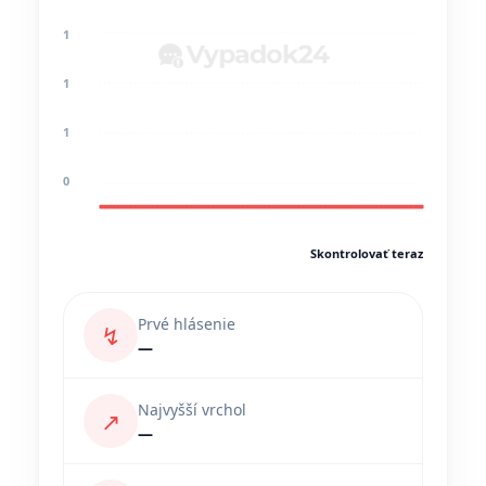
1
1
1
0
Skontrolovať teraz
Prvé hlásenie
↯
—
Najvyšší vrchol
↗
—