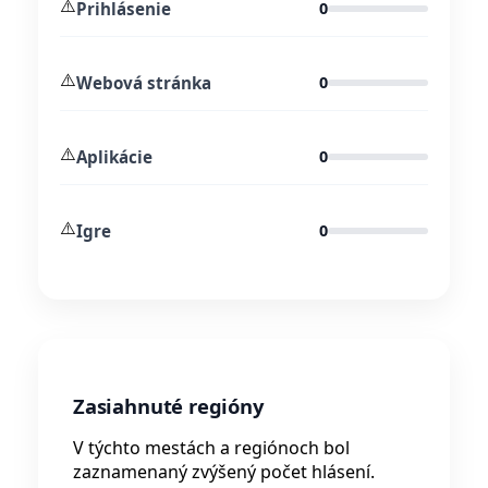
⚠️
Prihlásenie
0
⚠️
Webová stránka
0
⚠️
Aplikácie
0
⚠️
Igre
0
Zasiahnuté regióny
V týchto mestách a regiónoch bol
zaznamenaný zvýšený počet hlásení.