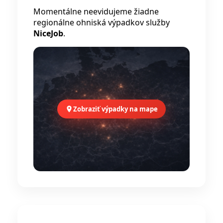
Momentálne neevidujeme žiadne
regionálne ohniská výpadkov služby
NiceJob
.
Zobraziť výpadky na mape