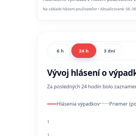
Na základe hlásení používateľov • Aktualizované: 08. 08
6 h
24 h
3 dni
Vývoj hlásení o výpad
Za posledných 24 hodín bolo zaznam
Hlásenia výpadkov
Priemer (po
1
1