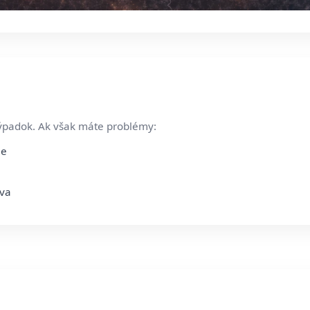
ýpadok. Ak však máte problémy:
ie
áva