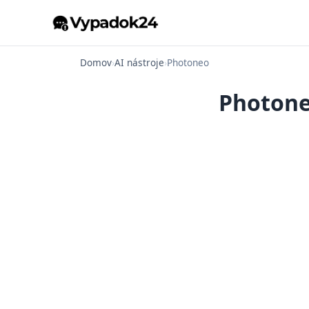
Domov
›
AI nástroje
›
Photoneo
Photone