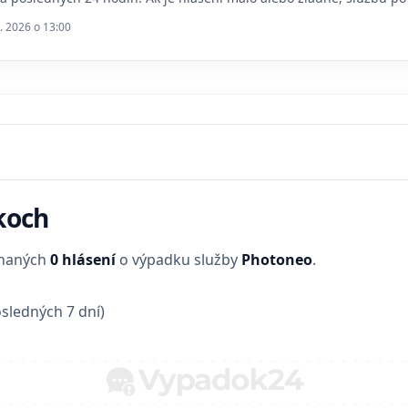
. 2026 o 13:00
koch
enaných
0 hlásení
o výpadku služby
Photoneo
.
sledných 7 dní)