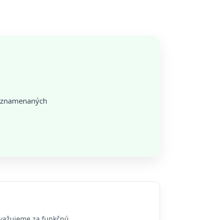
zaznamenaných
ovažujeme za funkčnú.