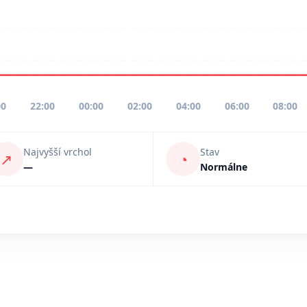
00
22:00
00:00
02:00
04:00
06:00
08:00
Najvyšší vrchol
Stav
↗
◔
—
Normálne