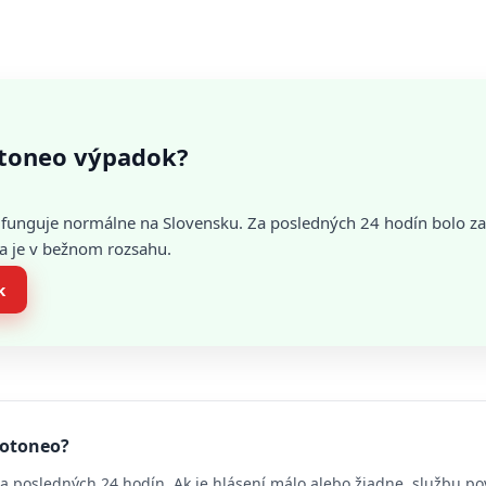
toneo výpadok?
funguje normálne na Slovensku. Za posledných 24 hodín bolo 
ia je v bežnom rozsahu.
k
hotoneo?
a posledných 24 hodín. Ak je hlásení málo alebo žiadne, službu p