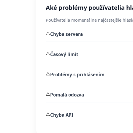
Aké problémy používatelia hl
Používatelia momentálne najčastejšie hlási
⚠️
Chyba servera
⚠️
Časový limit
⚠️
Problémy s prihlásením
⚠️
Pomalá odozva
⚠️
Chyba API