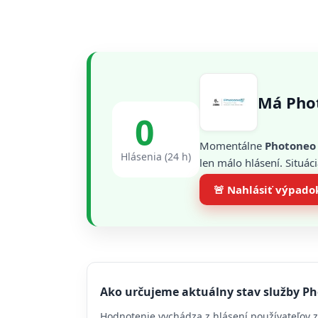
Má Pho
0
Momentálne
Photoneo
Hlásenia (24 h)
len málo hlásení. Situác
🚨 Nahlásiť výpado
Ako určujeme aktuálny stav služby P
Hodnotenie vychádza z hlásení používateľov z