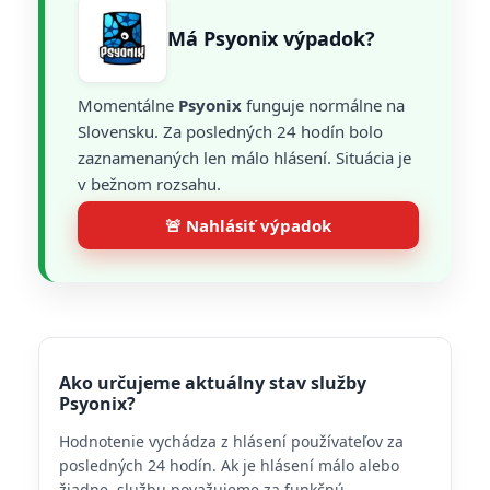
Má Psyonix výpadok?
Momentálne
Psyonix
funguje normálne na
Slovensku. Za posledných 24 hodín bolo
zaznamenaných len málo hlásení. Situácia je
v bežnom rozsahu.
🚨 Nahlásiť výpadok
Ako určujeme aktuálny stav služby
Psyonix?
Hodnotenie vychádza z hlásení používateľov za
posledných 24 hodín. Ak je hlásení málo alebo
žiadne, službu považujeme za funkčnú.