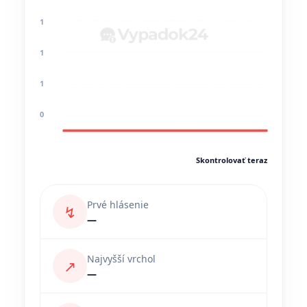
1
1
1
0
Skontrolovať teraz
Prvé hlásenie
↯
—
Najvyšší vrchol
↗
—