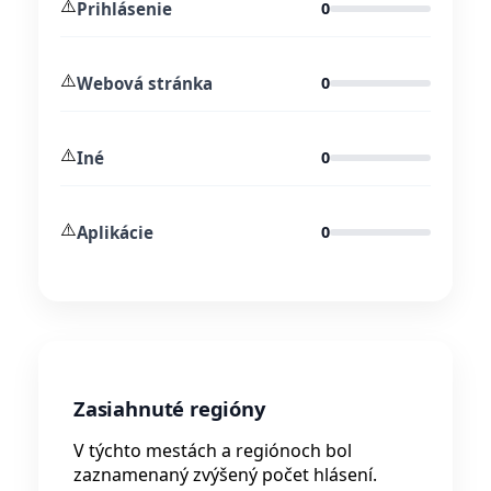
⚠️
Prihlásenie
0
⚠️
Webová stránka
0
⚠️
Iné
0
⚠️
Aplikácie
0
Zasiahnuté regióny
V týchto mestách a regiónoch bol
zaznamenaný zvýšený počet hlásení.