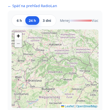
← Späť na prehľad RadioLan
6 h
24 h
3 dni
Menej
Viac
+
−
Leaflet
|
OpenStreetMap