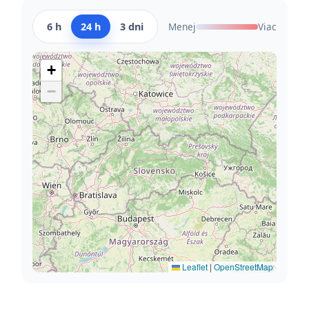
6 h
24 h
3 dni
Menej
Viac
+
−
Leaflet
|
OpenStreetMap