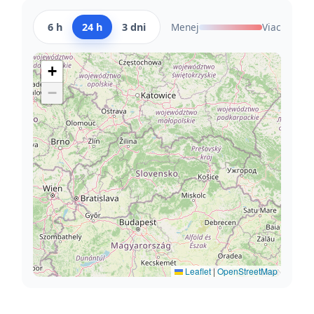
6 h
24 h
3 dni
Menej
Viac
+
−
Leaflet
|
OpenStreetMap