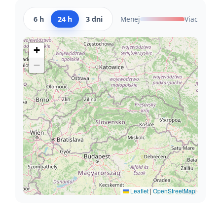
6 h
24 h
3 dni
Menej
Viac
+
−
Leaflet
|
OpenStreetMap