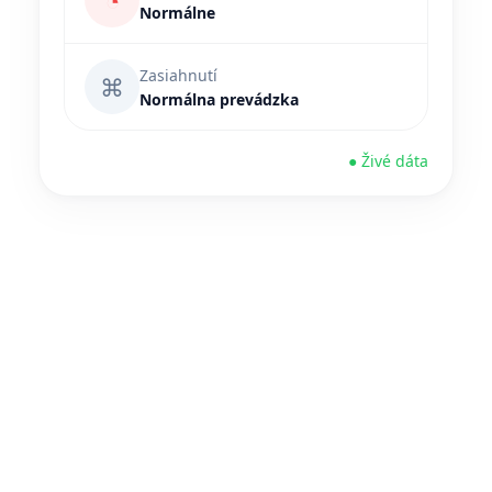
◔
Normálne
Zasiahnutí
⌘
Normálna prevádzka
● Živé dáta