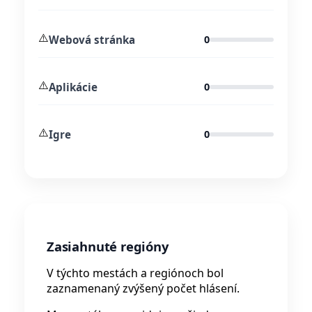
⚠️
Webová stránka
0
⚠️
Aplikácie
0
⚠️
Igre
0
Zasiahnuté regióny
V týchto mestách a regiónoch bol
zaznamenaný zvýšený počet hlásení.