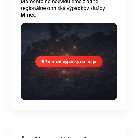
Momentálne neevidujeme žiadne
regionálne ohniská výpadkov služby
Minet
.
Zobraziť výpadky na mape