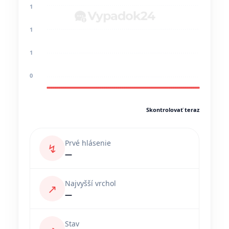
1
1
1
0
Skontrolovať teraz
Prvé hlásenie
↯
—
Najvyšší vrchol
↗
—
Stav