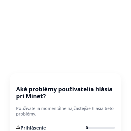
Aké problémy používatelia hlásia
pri Minet?
Používatelia momentálne najčastejšie hlásia tieto
problémy.
⚠️
Prihlásenie
0